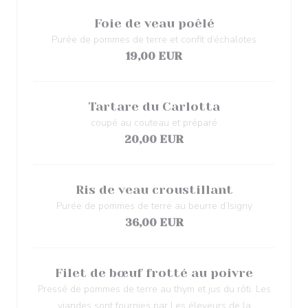
Foie de veau poêlé
Purée de pommes de terre et confit d’échalotes
19,00 EUR
Tartare du Carlotta
coupé au couteau et préparé
20,00 EUR
Ris de veau croustillant
Purée de pommes de terre au beurre d’Isigny
36,00 EUR
Filet de bœuf frotté au poivre
Pressé de pommes de terre au thym et jus du rôti. Les
viandes sont fournies par Les éleveurs de la