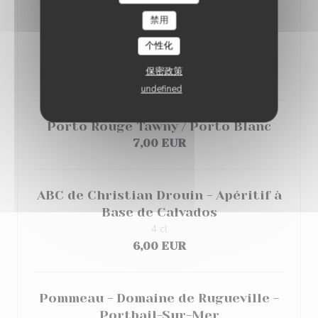
7,00 EUR
禁用
个性化
Ricard
保密政策
6,00 EUR
undefined
Porto Rouge Tawny / Porto Blanc
7,00 EUR
ABC de Christian Drouin - Apéritif à
Base de Calvados
4 cl
6,00 EUR
Pommeau - Domaine de Rugueville -
Portbail-Sur-Mer