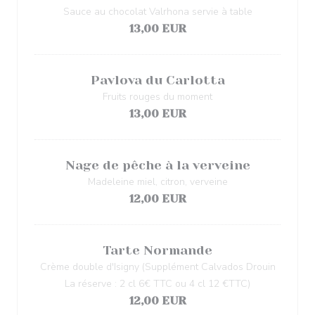
Sauce au chocolat Valrhona servie à table
13,00 EUR
Pavlova du Carlotta
Fruits rouges du moment
13,00 EUR
Nage de pêche à la verveine
Madeleine miel, citron, verveine
12,00 EUR
Tarte Normande
Crème double d'Isigny (Supplément Calvados Drouin
La réserve : 2 cl 6€ TTC ou 4 cl 12 €TTC)
12,00 EUR