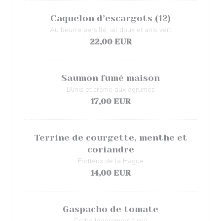
Caquelon d’escargots (12)
Au beurre persillé, ail doux et anis vert
22,00 EUR
Saumon fumé maison
Blinis et crème aux agrumes
17,00 EUR
Terrine de courgette, menthe et
coriandre
Frotteux de la Hague
14,00 EUR
Gaspacho de tomate
Crabe légèrement fumé