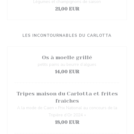
Légumes et champignons de saison
21,00 EUR
LES INCONTOURNABLES DU CARLOTTA
Os à moelle grillé
petits pains au beurre d’algues
14,00 EUR
Tripes maison du Carlotta et frites
fraîches
A la mode de Caen « Prix National au concours de la
Tripière d’Or 2024 »
18,00 EUR