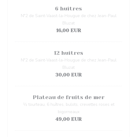
6 huîtres
N°2 de Saint-Vaast-la-Hougue de chez Jean-Paul
Bluzat
16,00 EUR
12 huîtres
N°2 de Saint-Vaast-la-Hougue de chez Jean-Paul
Bluzat
30,00 EUR
Plateau de fruits de mer
½ tourteau, 6 huîtres, bulots, crevettes roses et
bigorneaux
49,00 EUR