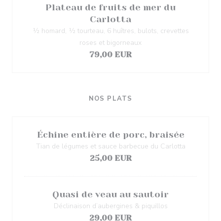
Plateau de fruits de mer du
Carlotta
½ homard, ½ tourteau, 6 huîtres, bulots, crevettes
roses et bigorneaux
79,00 EUR
NOS PLATS
Échine entière de porc, braisée
Tian de légumes et sauce barbecue du Carlotta
25,00 EUR
Quasi de veau au sautoir
Déclinaison d’aubergines & piquillos
29,00 EUR