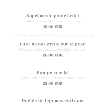
Suprême de poulet rôti
Poêlée de fèves et champignons fumés
25,00 EUR
Filet de bar grillé sur la peau
Mousseline d’artichaud beurre blanc & pesto
28,00 EUR
Poulpe snacké
Crémeux de pomme de terre & fenouil confit
23,00 EUR
Poêlée de légumes estivaux