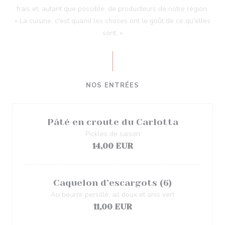
frais et, autant que possible, de producteurs de notre région.
« La cuisine, c'est quand les choses ont le goût de ce qu'elles
sont. »
NOS ENTRÉES
Pâté en croute du Carlotta
Pickles de saison
14,00 EUR
Caquelon d’escargots (6)
Au beurre persillé, ail doux et anis vert
11,00 EUR